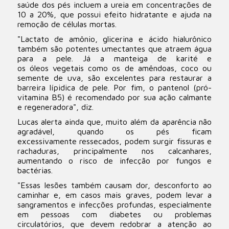
saúde dos pés incluem a ureia em concentrações de
10 a 20%, que possui efeito hidratante e ajuda na
remoção de células mortas.
"Lactato de amônio, glicerina e ácido hialurônico
também são potentes umectantes que atraem água
para a pele. Já a manteiga de karité e
os óleos vegetais como os de amêndoas, coco ou
semente de uva, são excelentes para restaurar a
barreira lípidica de pele. Por fim, o pantenol (pró-
vitamina B5) é recomendado por sua ação calmante
e regeneradora", diz.
Lucas alerta ainda que, muito além da aparência não
agradável, quando os pés ficam
excessivamente ressecados, podem surgir fissuras e
rachaduras, principalmente nos calcanhares,
aumentando o risco de infecção por fungos e
bactérias.
"Essas lesões também causam dor, desconforto ao
caminhar e, em casos mais graves, podem levar a
sangramentos e infecções profundas, especialmente
em pessoas com diabetes ou problemas
circulatórios, que devem redobrar a atenção ao